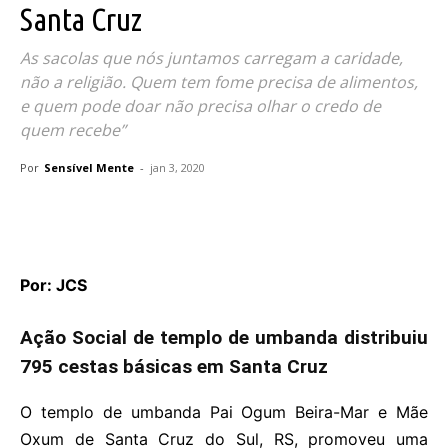
Santa Cruz
As sacolas que nós juntamos carregam a caridade,
não a religião. Quem tem fome precisa de alimentos,
e quem pode doar não precisa olhar o credo de
quem recebe”
Por
Sensível Mente
-
jan 3, 2020
Por: JCS
Ação Social de templo de umbanda distribuiu
795 cestas básicas em Santa Cruz
O templo de umbanda Pai Ogum Beira-Mar e Mãe
Oxum de Santa Cruz do Sul, RS, promoveu uma