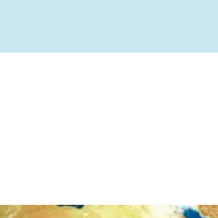
ível
te