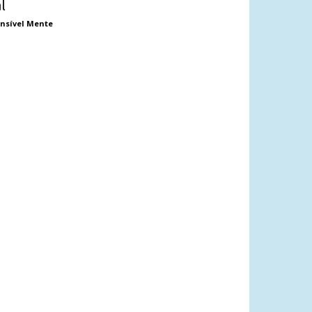
al
nsível Mente